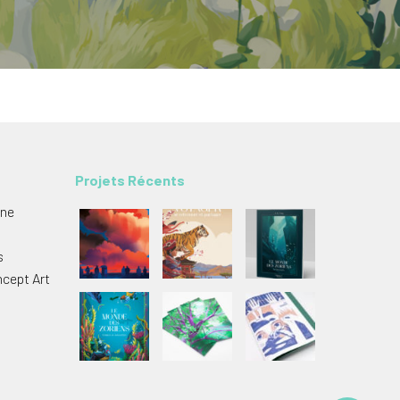
Projets Récents
ine
s
oncept Art