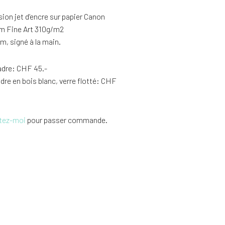
ion jet d’encre sur papier Canon
m Fine Art 310g/m2
, signé à la main.
adre: CHF 45.-
dre en bois blanc, verre flotté: CHF
tez-moi
pour passer commande.