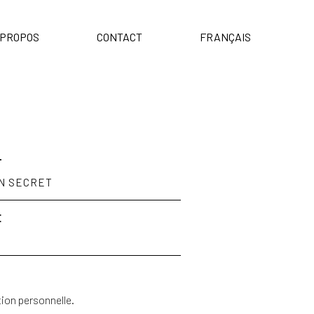
Menu
 PROPOS
CONTACT
FRANÇAIS
T
N SECRET
E
tion personnelle.