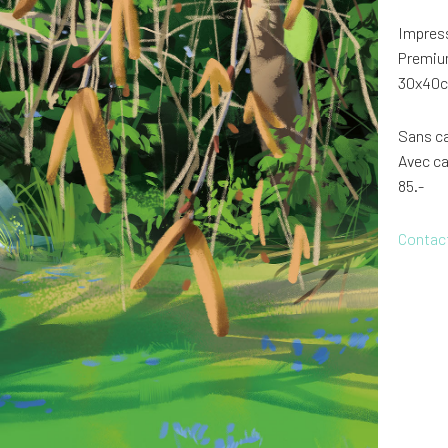
Impress
Premiu
30x40cm
Sans c
Avec ca
85.-
Contac